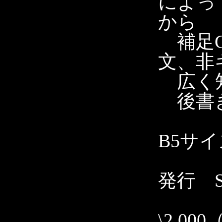
によっ
から
補足C
文、非
広く知
後書
B5サ
発行 Str
\2,00