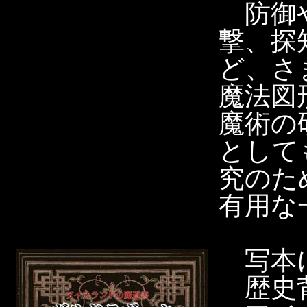
防御や
撃、探
ど、さ
魔法図
魔術の
として
究のた
有用な
写本
歴史