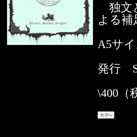
独文と
よる補
A5サ
発行 Str
\400