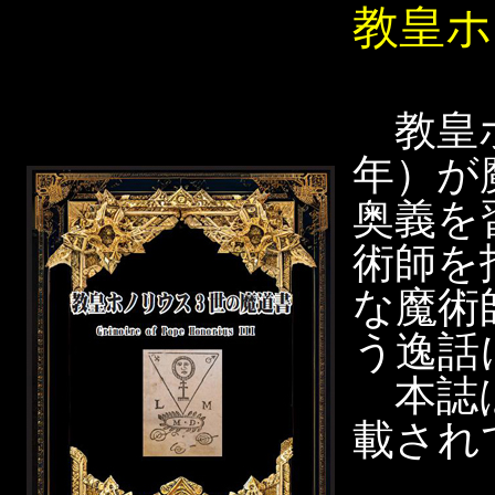
教皇ホ
教皇ホノ
年）が
奥義を
術師を
な魔術
う逸話
本誌は
載され