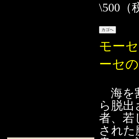
\500
モーセ
ーセの
海を割
ら脱出
者、若
された