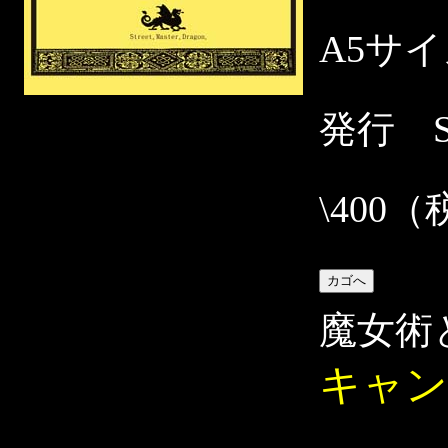
A5サ
発行 Str
\400
魔女術
キャン