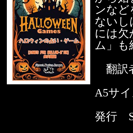
ンなど
ないし
には欠
ム」も
翻訳者
A5サ
発行 Str