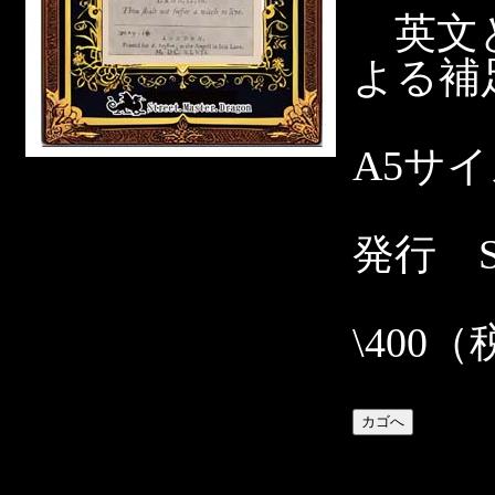
英文と
よる補
A5サ
発行 Str
\400