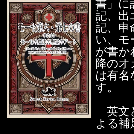
書」に
記、出
記、申
い、モ
が書か
降のオ
は有名
す。
英文と
よる補