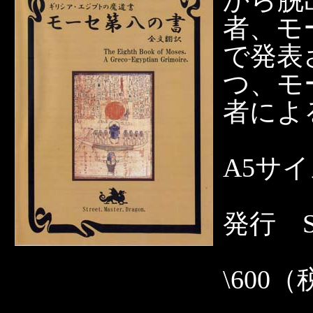
から脱
者、モ
で発表
つ、モ
者によ
A5サ
発行 Str
\600