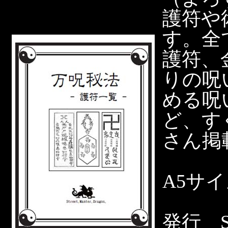
護符や
す。全
護符、
りの呪
める呪
ど、す
さん掲
A5サ
発行 Str