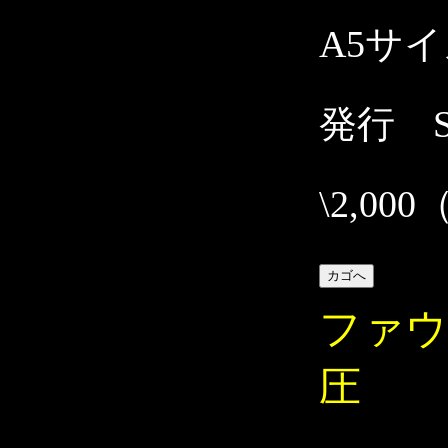
A5サ
発行 Str
\2,00
ファウ
圧