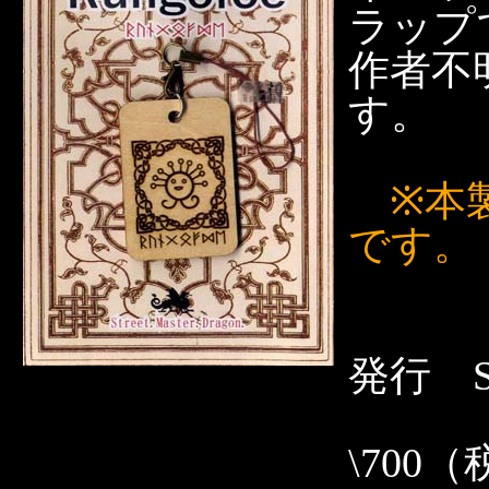
ラップ
作者不
す。
※本
です。
発行 Str
\700