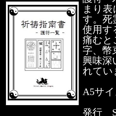
まり表
す。死
使用す
痛むと
字、幣
興味深
れてい
A5サ
発行 Str