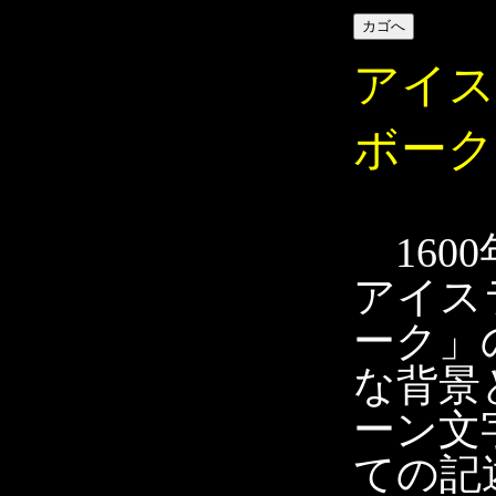
アイス
ボーク
160
アイス
ーク」
な背景
ーン文
ての記