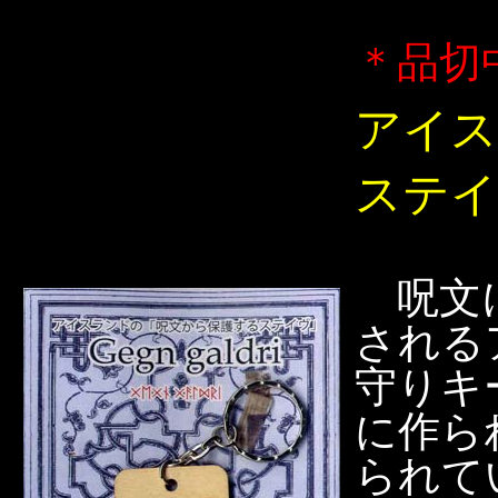
＊品切
アイス
ステイ
呪文に
される
守りキ
に作ら
られて