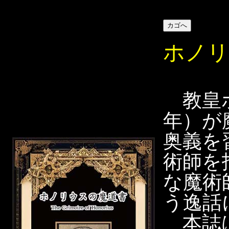
ホノリ
教皇ホノ
年）が
奥義を
術師を
な魔術
う逸話
本誌は