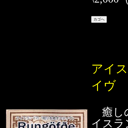
アイス
イヴ
癒しの
イスラ