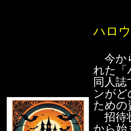
ハロウ
今から
れた「
同人誌
ンがど
ための
招待状
から始