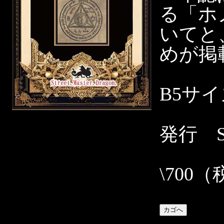
る「ホ
いてと
めが掲
B5サ
発行 Str
\700