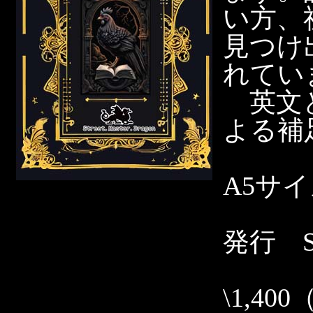
い方、
見つけ
れてい
英文と
よる補
A5サ
発行 Str
\1,40