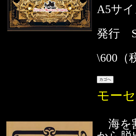
A5サ
発行 Str
\600
モーセ
海を割