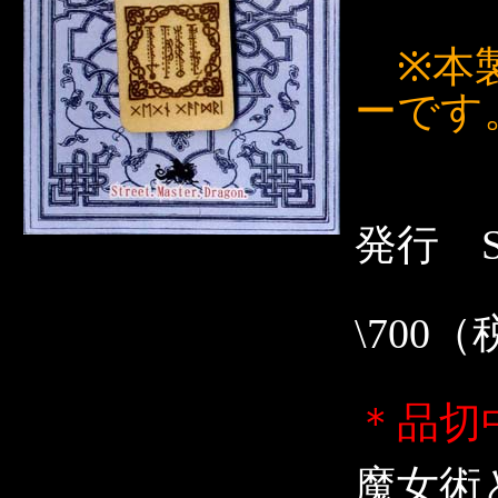
※本
ーです
発行 Str
\700
＊品切
魔女術