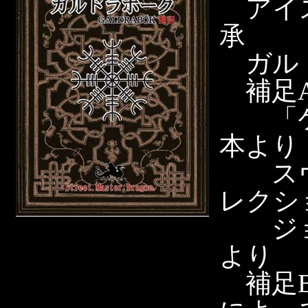
アイス
承
ガルド
補足A
「ケ
本より
スヴ
レクシ
ジョ
より
補足B