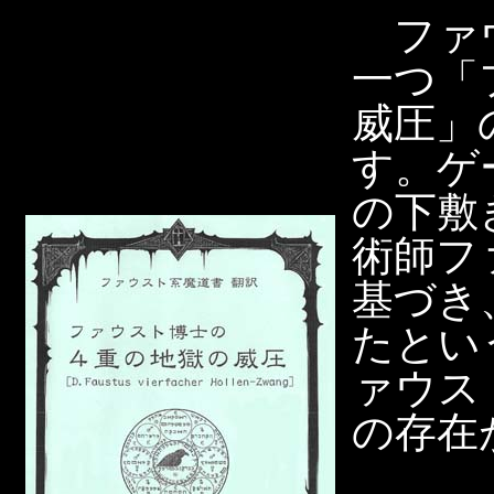
ファウ
一つ「
威圧」
す。ゲ
の下敷
術師フ
基づき
たとい
ァウス
の存在