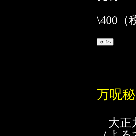
\400
万呪秘
大正九
（よろ