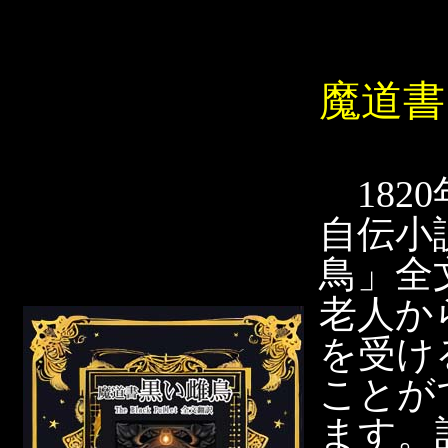
魔道書
182
自伝小
鳥」全
老人か
を受け
ことが
ます。