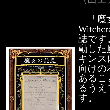
「魔女の
Witc
誌です
動した
キンス
向けの
あるこ
るうえ
す。