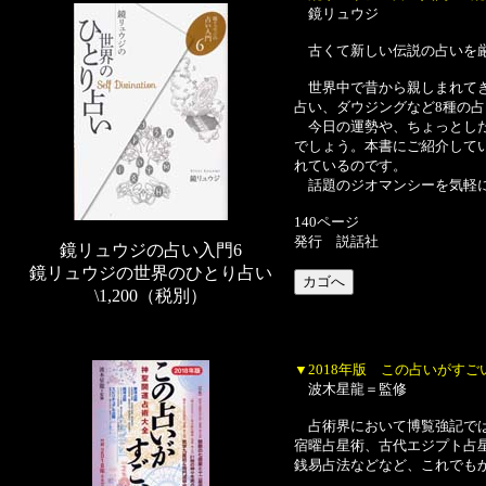
鏡リュウジ
古くて新しい伝説の占いを
世界中で昔から親しまれてき
占い、ダウジングなど8種の
今日の運勢や、ちょっとした
でしょう。本書にご紹介して
れているのです。
話題のジオマンシーを気軽に
140ページ
発行 説話社
鏡リュウジの占い入門6
鏡リュウジの世界のひとり占い
\1,200（税別）
▼2018年版 この占いがす
波木星龍＝監修
占術界において博覧強記では
宿曜占星術、古代エジプト占
銭易占法などなど、これでも