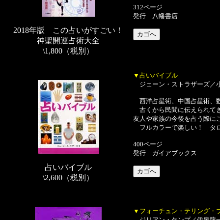
312ページ
発行 八幡書店
2018年版 この占いがすごい！
神聖開運占術大全
\1,800（税別）
▼占いバイブル
ジェーン・ストラザーズ／
西洋占星術、中国占星術、数
古くから民間に伝えられてき
友人や家族の今後を占う際に
フルカラーで楽しい！ タロ
400ページ
発行 ガイアブックス
占いバイブル
\2,600（税別）
▼フォーチュン・テリング・
ジリアン・ケンプ／伊泉龍