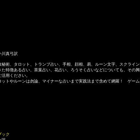
小川真弓訳
秘術、タロット、トランプ占い、手相、顔相、易、ルーン文字、スクライン
た特徴ある占い、茶葉占い、花占い、ろうそく占いなどについても、その興
ご活用ください。
ットやルーンは勿論、マイナーな占いまで実践法まで含めて網羅！ ゲーム
ブック
一訳