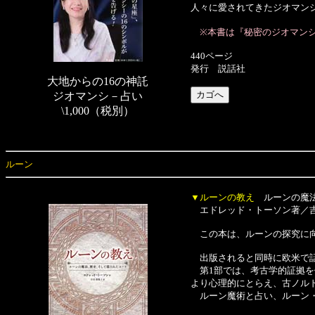
人々に愛されてきたジオマン
※本書は『秘密のジオマンシー
440ページ
発行 説話社
大地からの16の神託
ジオマンシ－占い
\1,000（税別）
ルーン
▼ルーンの教え
ルーンの魔法
エドレッド・トーソン著／
この本は、ルーンの探究に向
出版されると同時に欧米で話
第1部では、考古学的証拠を
より心理的にとらえ、古ノル
ルーン魔術と占い、ルーン・