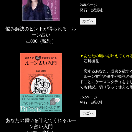
248ページ
発行 説話社
悩み解決のヒントが得られる ル
ーン占い
\1,000（税別）
▼あなたの願いを叶えてくれ
石川楓花
恋するあなた、成功を欲する
ルーン文字の誕生や概説の説
ドごとにケーススタディをま
ても解説。切り取って使える
152ページ
発行 説話社
あなたの願いを叶えてくれるルー
ン占い入門