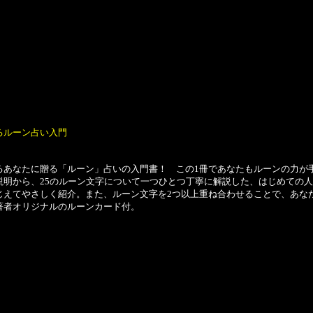
るルーン占い入門
あなたに贈る「ルーン」占いの入門書！ この1冊であなたもルーンの力が
明から、25のルーン文字について一つひとつ丁寧に解説した、はじめての人
じえてやさしく紹介。また、ルーン文字を2つ以上重ね合わせることで、あな
著者オリジナルのルーンカード付。