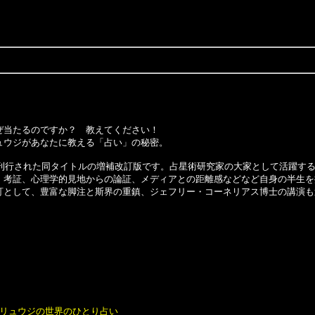
当たるのですか？ 教えてください！
ウジがあなたに教える「占い」の秘密。
ら刊行された同タイトルの増補改訂版です。占星術研究家の大家として活躍する
、考証、心理学的見地からの論証、メディアとの距離感などなど自身の半生を
訂として、豊富な脚注と斯界の重鎮、ジェフリー・コーネリアス博士の講演も
鏡リュウジの世界のひとり占い