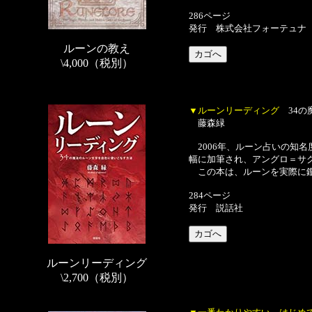
286ページ
発行 株式会社フォーテュナ
ルーンの教え
\4,000（税別）
▼ルーンリーディング
34の
藤森緑
2006年、ルーン占いの知
幅に加筆され、アングロ＝サク
この本は、ルーンを実際に鑑
284ページ
発行 説話社
ルーンリーディング
\2,700（税別）