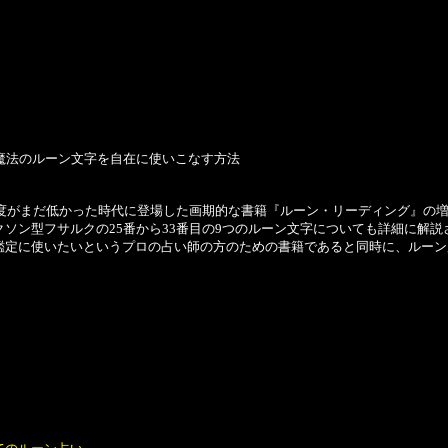
魔法のルーン文字を自在に使いこなす方法
名度がまだ低かった時代に登場した画期的な書籍『ルーン・リーディング』の
ソン型フサルクの25番から33番目の9つのルーン文字についても詳細に解説
定に使いたいというプロの占い師の方のための書籍であると同時に、ルーン