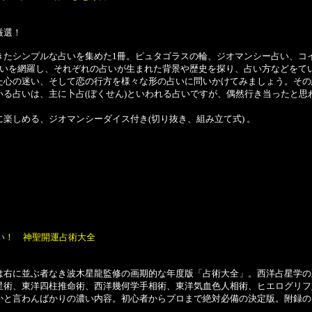
厳選！
たシンプルな占いを集めた1冊。ピュタゴラスの輪、ジオマンシー占い、コ
占いを網羅し、それぞれの占いが生まれた背景や歴史を探り、占い方などをて
心の迷い、そして恋の行方を様々な形の占いに問いかけてみましょう。その
いる占いは、主に卜占(ぼくせん)といわれる占いですが、偶然行き当ったと
楽しめる、ジオマンシーダイス付き(切り抜き、組み立て式) 。
ごい！ 神聖開運占術大全
右に並ぶ者なき波木星龍監修の画期的な年度版「占術大全」。西洋占星学の
星術、東洋四柱推命術、西洋幾何学手相術、東洋気血色人相術、ヒエログリフ
かと言わんばかりの濃い内容。初心者からプロまで絶対必備の決定版。附録の【