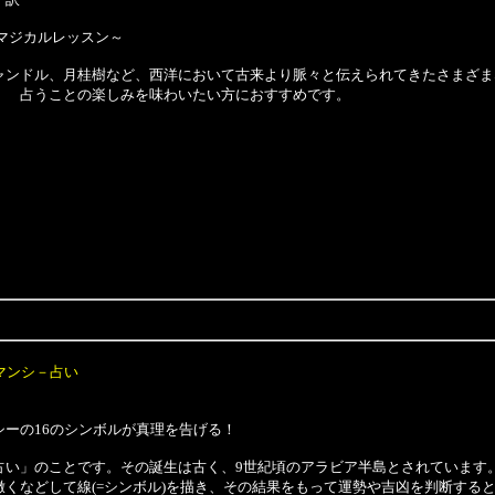
マジカルレッスン～
ンドル、月桂樹など、西洋において古来より脈々と伝えられてきたさまざま
 占うことの楽しみを味わいたい方におすすめです。
マンシ－占い
ーの16のシンボルが真理を告げる！
い」のことです。その誕生は古く、9世紀頃のアラビア半島とされています
撒くなどして線(=シンボル)を描き、その結果をもって運勢や吉凶を判断する