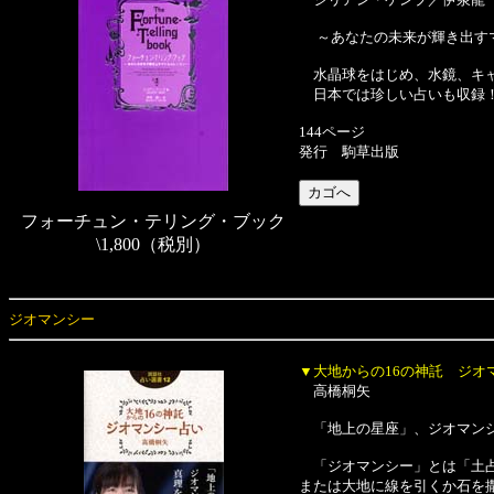
～あなたの未来が輝き出す
水晶球をはじめ、水鏡、キャ
日本では珍しい占いも収録！
144ページ
発行 駒草出版
フォーチュン・テリング・ブック
\1,800（税別）
ジオマンシー
▼大地からの16の神託 ジオ
高橋桐矢
「地上の星座」、ジオマンシ
「ジオマンシー」とは「土占
または大地に線を引くか石を