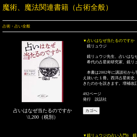
魔術、魔法関連書籍（占術全般）
占術・占い全般
▼占いはなぜ当たるのですか
鏡リュウジ
鏡リュウジ先生、占いはなぜ
希代の占星術研究家、鏡リュ
本書は2002年に講談社か
え抜いた１冊。西洋占星術史
きたのかを説きます。増補改
492ページ
発行 説話社
占いはなぜ当たるのですか
\1,200（税別）
▼鏡リュウジの占い入門6 