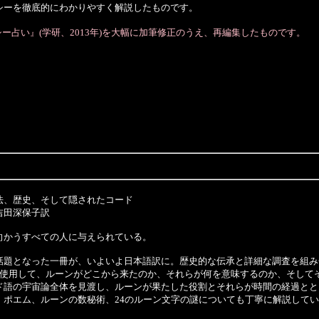
シーを徹底的にわかりやすく解説したものです。
占い』(学研、2013年)を大幅に加筆修正のうえ、再編集したものです。
、歴史、そして隠されたコード
吉田深保子訳
かうすべての人に与えられている。
題となった一冊が、いよいよ日本語訳に。歴史的な伝承と詳細な調査を組み
使用して、ルーンがどこから来たのか、それらが何を意味するのか、そしてそ
ド語の宇宙論全体を見渡し、ルーンが果たした役割とそれらが時間の経過とと
ポエム、ルーンの数秘術、24のルーン文字の謎についても丁寧に解説してい