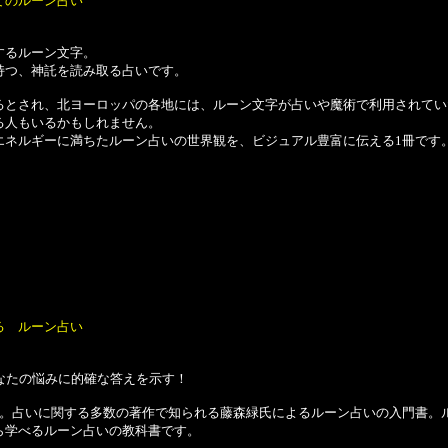
てのルーン占い
するルーン文字。
つ、神託を読み取る占いです。
とされ、北ヨーロッパの各地には、ルーン文字が占いや魔術で利用されてい
る人もいるかもしれません。
ネルギーに満ちたルーン占いの世界観を、ビジュアル豊富に伝える1冊です
る ルーン占い
なたの悩みに的確な答えを示す！
。占いに関する多数の著作で知られる藤森緑氏によるルーン占いの入門書。ルー
ら学べるルーン占いの教科書です。