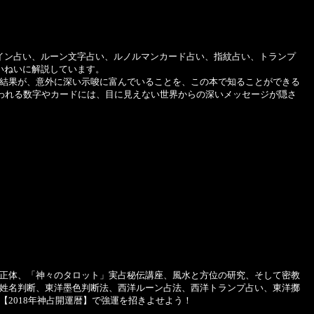
イン占い、ルーン文字占い、ルノルマンカード占い、指紋占い、トランプ
いねいに解説しています。
結果が、意外に深い示唆に富んでいることを、この本で知ることができる
思われる数字やカードには、目に見えない世界からの深いメッセージが隠さ
正体、「神々のタロット」実占秘伝講座、風水と方位の研究、そして密教
姓名判断、東洋墨色判断法、西洋ルーン占法、西洋トランプ占い、東洋擲
2018年神占開運暦】で強運を招きよせよう！