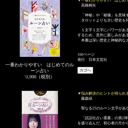
▼一番わかりやすい はじめ
高橋桐矢
「神秘」や「秘儀」を意味
タロットよりも古い歴史を持
１文字１文字にパワーがある
するため、意外に親しみがあ
本書は深い歴史と神秘的なエ
160ページ
発行 日本文芸社
一番わかりやすい はじめてのル
ーン占い
\1,900（税別）
▼悩み解決のヒントが得られ
藤森緑
聖なる25のルーン文字があ
「説話社占い選書」の第2弾
を盛り込んだ、初心者の方か