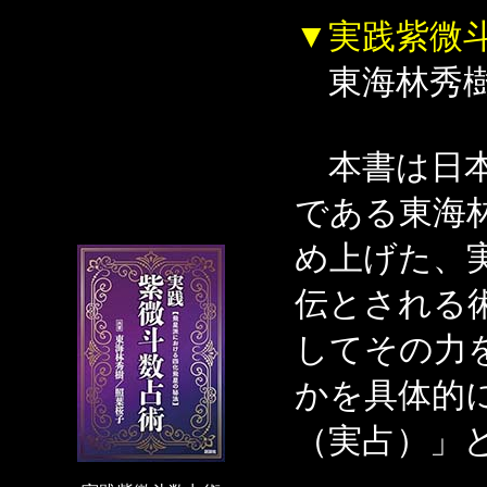
▼実践紫微
東海林秀樹
本書は日本
である東海
め上げた、
伝とされる
してその力
かを具体的
（実占）」