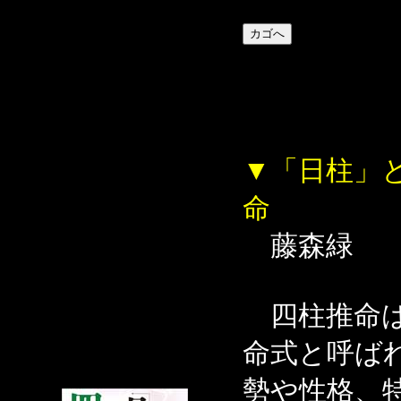
▼「日柱」
命
藤森緑
四柱推命は
命式と呼ば
勢や性格、