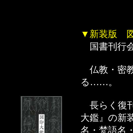
▼新装版 
国書刊行
仏教・密教
る……。
長らく復刊
大鑑』の新装
名・梵語名