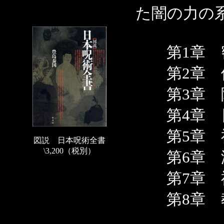
た闇の力の
第1章 
第2章 修
第3章 陰
第4章 日
第5章 神
図説 日本呪術全書
\3,200（税別）
第6章 浄
第7章 
第8章 教