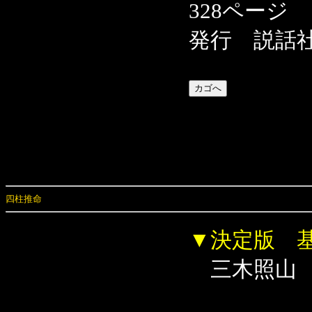
328ページ
発行 説話
四柱推命
▼決定版 
三木照山