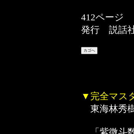
412ページ
発行 説話
▼完全マス
東海林秀
「紫微斗数