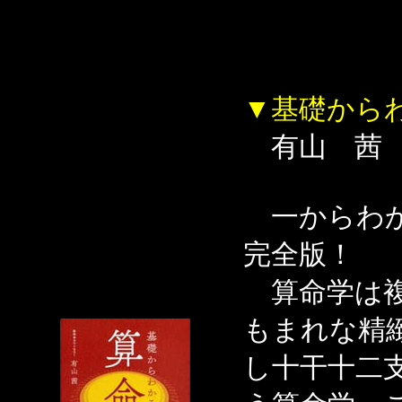
▼基礎から
有山 茜
一からわか
完全版！
算命学は複
もまれな精
し十干十二