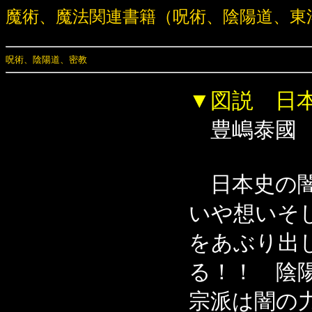
魔術、魔法関連書籍（呪術、陰陽道、東
呪術、陰陽道、密教
▼図説 日
豊嶋泰國
日本史の闇
いや想いそ
をあぶり出
る！！ 陰
宗派は闇の