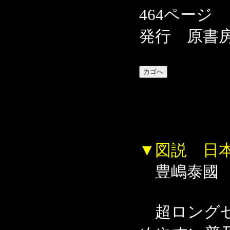
464ページ
発行 原書
▼図説 日
豊嶋泰國
超ロングセ