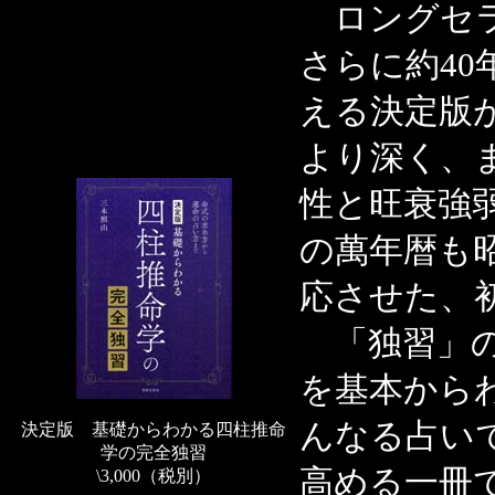
ロングセラ
さらに約4
える決定版
より深く、
性と旺衰強
の萬年暦も昭
応させた、
「独習」の
を基本から
んなる占い
決定版 基礎からわかる四柱推命
学の完全独習
高める一冊
\3,000（税別）