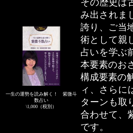
その歴史は
み出されま
誇り、ご当
術として親
占いを学ぶ
本要素のお
構成要素の
ィ、さらに
一生の運勢を読み解く！ 紫微斗
ターンも取
数占い
\1,000（税別）
合わせて、
です。