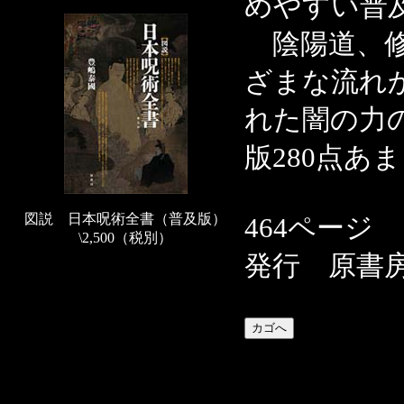
めやすい普
陰陽道、修
ざまな流れ
れた闇の力
版280点あ
図説 日本呪術全書（普及版）
464ページ
\2,500（税別）
発行 原書