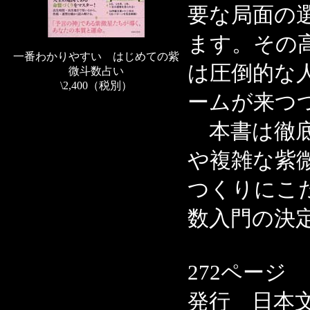
要な局面の
ます。その
一番わかりやすい はじめての紫
は圧倒的な
微斗数占い
\2,400（税別）
ームが来つ
本書は徹底
や複雑な紫
つくりにこ
数入門の決
272ページ
発行 日本