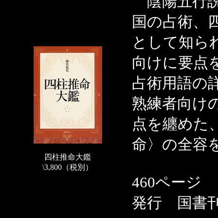
陰陽五行説
国の占術、
として知ら
向けに要点
占術用語の
熟練者向け
点を纏めた
命〉の全容
四柱推命大鑑
\3,800（税別）
460ページ
発行 国書