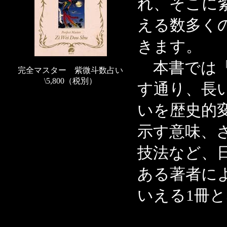
れ、そこに紫
える数多く
きます。
本書では「
完全マスター 紫微斗数占い
\5,800（税別）
す通り、長
いを歴史的
示す意味、
技法など、
ある著者に
いえる1冊