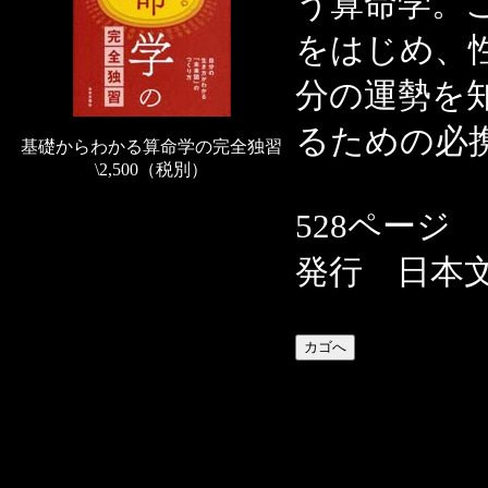
う算命学。
をはじめ、
分の運勢を
るための必
基礎からわかる算命学の完全独習
\2,500（税別）
528ページ
発行 日本