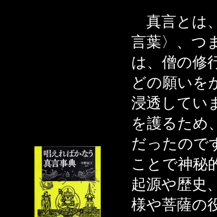
真言とは、
言葉〉、つ
は、僧の修
どの願いを
浸透してい
を護るため
だったので
ことで神秘
起源や歴史
様や菩薩の