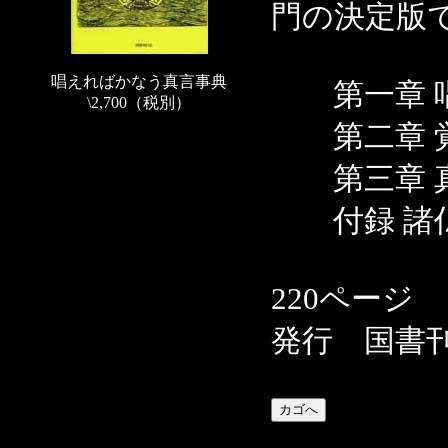
門の決定版
唱えればかなう真言事典
第一章 唱
\2,700（税別）
第二章 覚
第三章 真
付録 諸仏
220ページ
発行 国書