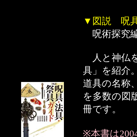
▼図説 呪
呪術探究編
人と神仏を
具」を紹介
道具の名称
を多数の図
冊です。
※本書は2