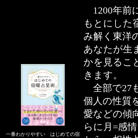
1200年
もとにした
み解く東洋
あなたが生
かを見るこ
きます。
全部で27
個人の性質
愛などの傾
らに月=感
一番わかりやすい はじめての宿