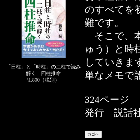
のすべてを
難です。
そこで、本
ゅう）と時
していきま
「日柱」と「時柱」の二柱で読み
単なメモで
解く 四柱推命
\1,800（税別）
324ページ
発行 説話