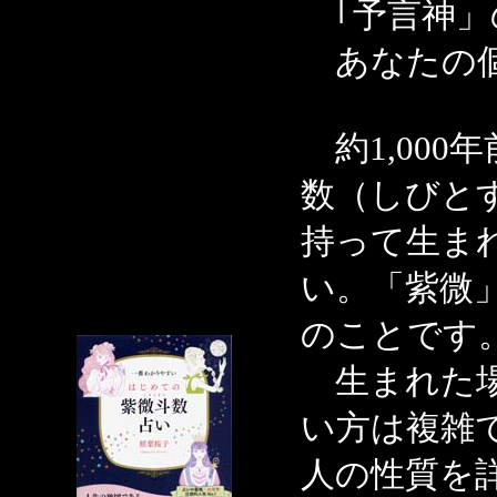
｢予言神」
あなたの個
約1,000
数（しびと
持って生ま
い。「紫微
のことです
生まれた場
い方は複雑
人の性質を