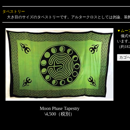
タペストリー
大き目のサイズのタペストリーです。アルタークロスとしては勿論、装
▼ムー
儀式や
います
（約18
Moon Phase Tapestry
\4,500（税別）