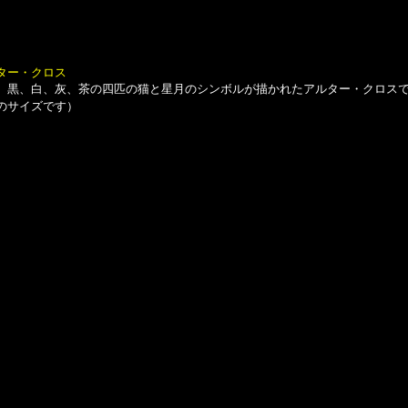
ター・クロス
黒、白、灰、茶の四匹の猫と星月のシンボルが描かれたアルター・クロスで
よそのサイズです）