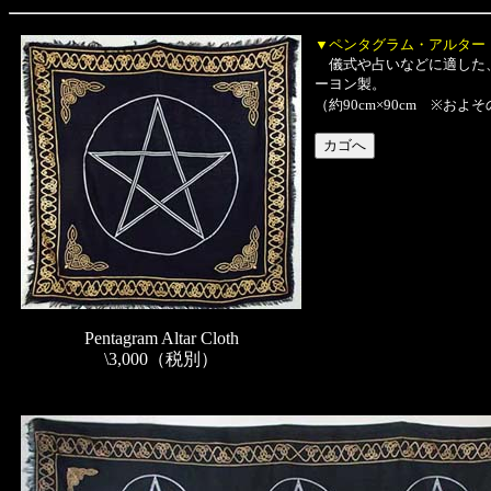
▼ペンタグラム・アルター
儀式や占いなどに適した、
ーヨン製。
（約90cm×90cm ※お
Pentagram Altar Cloth
\3,000（税別）