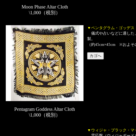
Moon Phase Altar Cloth
\1,000（税別）
▼ペンタグラム・ゴッデス
儀式や占いなどに適した、
製。
（約45cm×45cm ※お
Pentagram Goddess Altar Cloth
\1,000（税別）
▼ウィジャ・ブラック・マ
霊応盤（ウィジャボード）