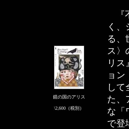
『不
く、
る、
ス〉
リス
ョン
して
た、
鏡の国のアリス
\2,600（税別）
な「
で登