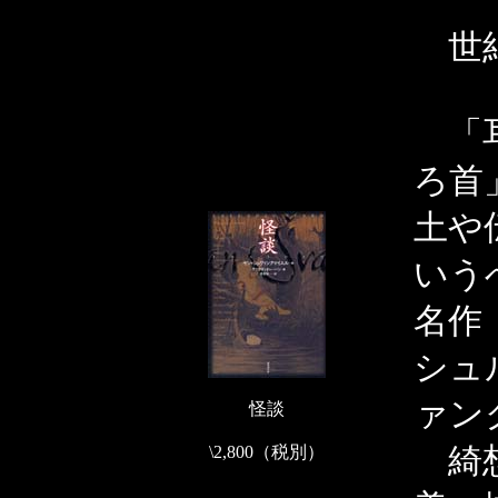
世紀
「耳
ろ首
土や
いう
名作
シュ
ァン
怪談
綺想
\2,800（税別）