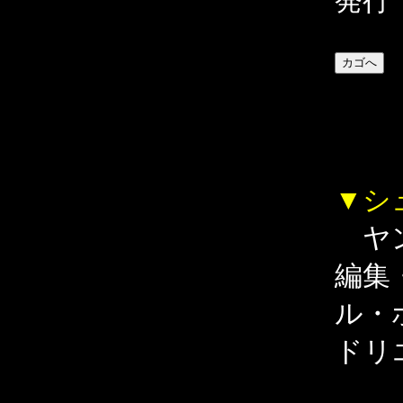
発行
▼シ
ヤン
編集
ル・
ドリ