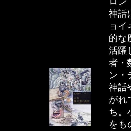
ロン
神話
ョイ
的な
活躍
者・
ン・
神話
がれ
ち。
をも