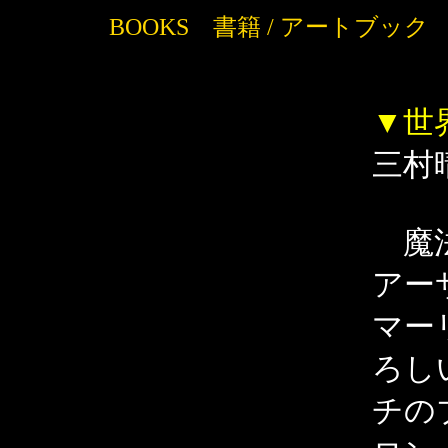
BOOKS 書籍 / アートブック
▼世
三村
魔法
アー
マー
ろし
チの