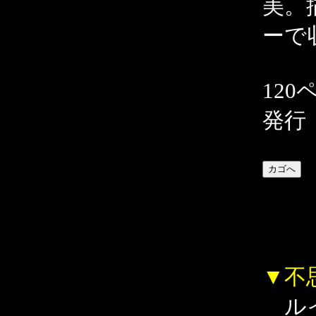
美。
ーで
120
発行
▼不
ルイ