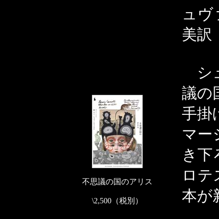
ュヴ
美訳
シュ
議の
手掛
マー
き下
ロテ
不思議の国のアリス
本が
\2,500（税別）