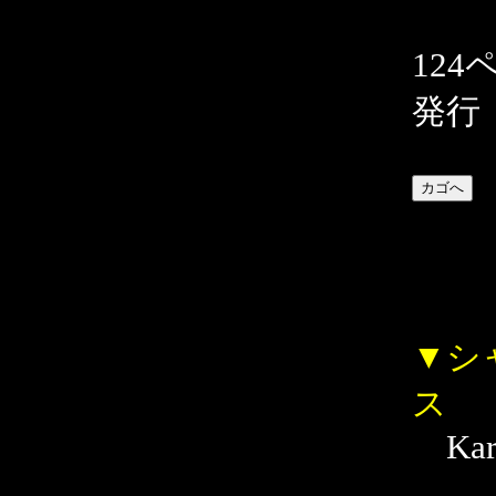
124
発行
▼シ
ス
Kare