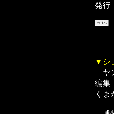
発行
▼シ
ヤン
編集
くま
博物