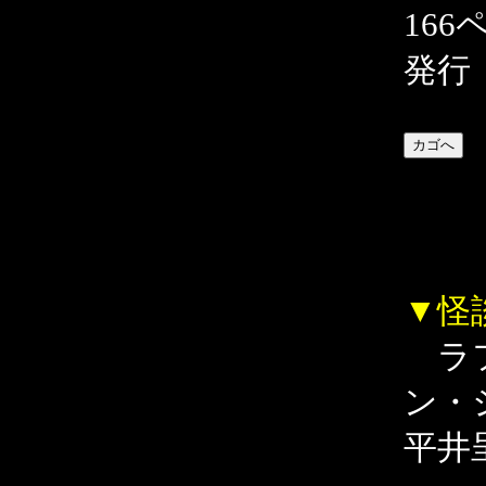
166
発行
▼怪
ラフ
ン・
平井