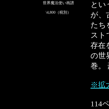
とい
世界魔法使い画譜
\4,800（税別）
が、
たち
スト
存在
の世
巻。
※拡
114