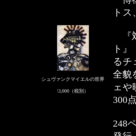
トス
『対
ト』
るチ
全貌
シュヴァンクマイエルの世界
ェや
\3,000（税別）
300
248