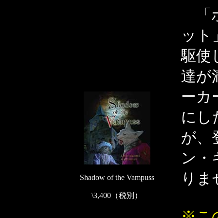
「ボ
ット
駆使
達が
ーカ
にし
が、
ン・
りま
Shadow of the Vampuss
\3,400（税別）
※こ