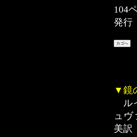
104
発行
▼鏡
ルイ
ュヴ
美訳