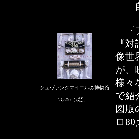
「自
『フ
『対
像世
が、
様々
シュヴァンクマイエルの博物館
で紹
\3,800（税別）
図版
ロ8