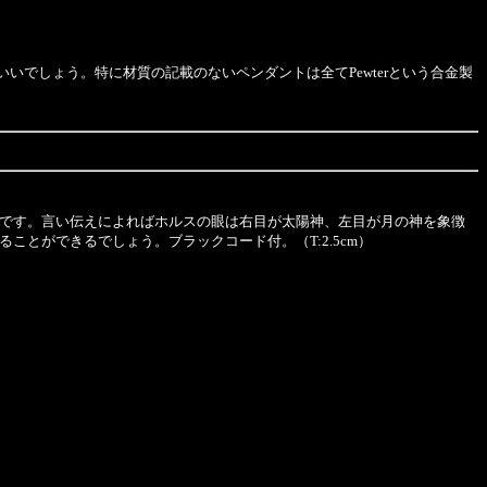
でしょう。特に材質の記載のないペンダントは全てPewterという合金製
です。言い伝えによればホルスの眼は右目が太陽神、左目が月の神を象徴
とができるでしょう。ブラックコード付。（T:2.5cm）