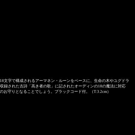
8文字で構成されるアーマネン・ルーンをベースに、生命の木やユグドラ
収録された古詩「高き者の歌」に記されたオーディンの18の魔法に対応
守りとなることでしょう。ブラックコード付。（T:3.2cm）