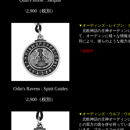
Odin's Horse : Sleipnir
\2,900（税別）
▼オーディンズ・レイブン：
北欧神話の主神オーディンに
て、オーディンに様々な情報
符により、彼らのような能力を
＊品切中
Odin's Ravens : Spirit Guides
\2,900（税別）
▼オーディンズ・ウルフ：ウ
北欧神話の主神オーディンに
との双方の面を併せ持ってい
います。ブラックコード付。（T