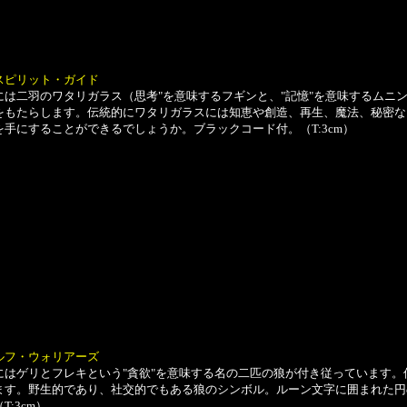
スピリット・ガイド
は二羽のワタリガラス（思考"を意味するフギンと、"記憶"を意味するムニ
をもたらします。伝統的にワタリガラスには知恵や創造、再生、魔法、秘密な
手にすることができるでしょうか。ブラックコード付。（T:3cm）
ルフ・ウォリアーズ
はゲリとフレキという"貪欲"を意味する名の二匹の狼が付き従っています。
ます。野生的であり、社交的でもある狼のシンボル。ルーン文字に囲まれた円
:3cm）