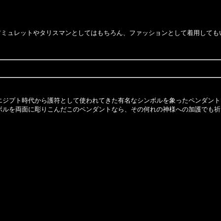
ュレットやタリスマンとしてはもちろん、ファッションとして着用してもいい
ジプト時代から護符として使われてきた有名なシンボルを象ったペンダント
ルを両面に彫りこんだこのペンダントなら、その何れの神様への加護でも祈るこ