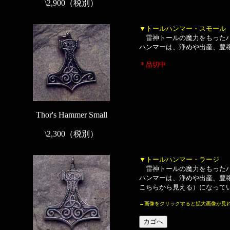
\2,900（税別）
▼トールハンマー・スモール
雷神トールの魔力をもったハ
ハンマーは、浄めや出産、豊穣
＊品切中
Thor's Hammer Small
\2,300（税別）
▼トールハンマー・ラージ
雷神トールの魔力をもったハ
ハンマーは、浄めや出産、豊
こちらから見える）になっていま
←画像をクリックすると拡大画像が見