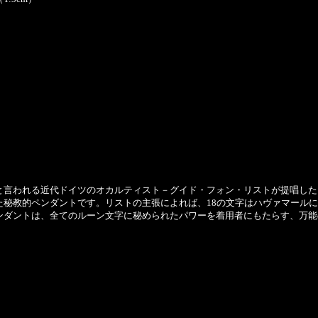
言われる近代ドイツのオカルティスト－グイド・フォン・リストが提唱した1
た秘教的ペンダントです。リストの主張によれば、18の文字はハヴァマールに
ダントは、全てのルーン文字に秘められたパワーを着用者にもたらす、万能のお