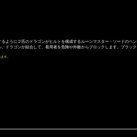
ように２匹のドラゴンがヒルトを構成するルーンマスター・ソードのペンダン
、ドラゴンが結合して、着用者を危険や外敵からブロックします。ブラックコード
れます。