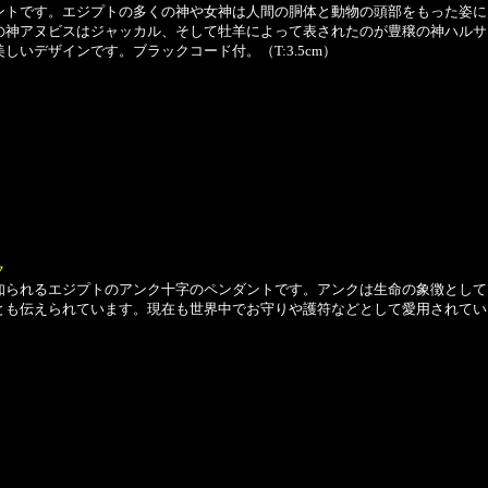
トです。エジプトの多くの神や女神は人間の胴体と動物の頭部をもった姿に
の神アヌビスはジャッカル、そして牡羊によって表されたのが豊穣の神ハルサ
しいデザインです。ブラックコード付。（T:3.5cm）
ク
られるエジプトのアンク十字のペンダントです。アンクは生命の象徴として
とも伝えられています。現在も世界中でお守りや護符などとして愛用されてい