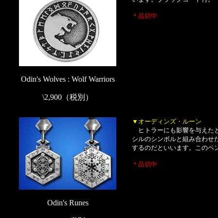
＊品切中
Odin's Wolves : Wolf Warriors
\2,900（税別）
▼オーディンズ・ルーン
ヒトラーにも影響を与えたと
シルのシンボルと組み合わせ
するのだといいます。このペン
＊品切中
Odin's Runes