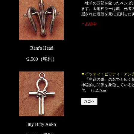
牡羊の頭部を象ったペンダン
ます。太陽神ラーは鷹、死者
掘された遺跡を元に復刻した美
＊品切中
Ram's Head
\2,500（税別）
▼イッティ・ビッティ・アン
「生命の鍵」の名でも広く知
神秘的な関係を象徴している
付。（T:2.7cm）
Itty Bitty Ankh