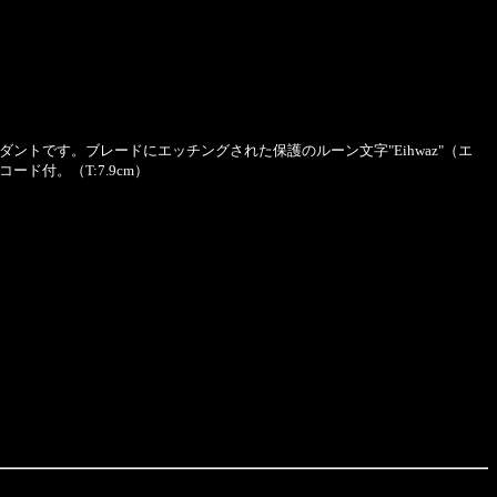
トです。ブレードにエッチングされた保護のルーン文字"Eihwaz"（エ
付。（T:7.9cm）