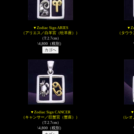
▼Zodiac Sign ARIES
▼Zo
（アリエス／白羊宮（牡羊座））
（タウラ
（T:2.7cm）
\4,800（税別）
▼Zodiac Sign CANCER
▼
（キャンサー／巨蟹宮（蟹座））
（レオ
（T:2.7cm）
\4,800（税別）