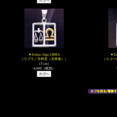
▼Zodiac Sign LIBRA
▼Zo
（リブラ／天秤宮（天秤座））
（スコー
（T:cm）
\4,800（税別）