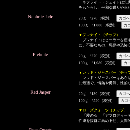
ネフライト・ジェイドは忠実
をもたらし、平和な眠りや幸
Nephrite Jade
20ｇ \270（税別）
100ｇ \1,080（税別）
▼プレナイト（チップ）
プレナイトはヒーラーを癒す
に、不要なもの、悪夢や恐怖
Prehnite
20ｇ \270（税別）
100ｇ \1,080（税別）
▼レッド・ジャスパー（チッ
レッド・ジャスパーはあらゆ
に最適で、情熱や勇気、性的
Red Jasper
20ｇ \130（税別）
100ｇ \520（税別）
▼ローズクォーツ（チップ）
「愛の石」「アフロディーテ
性運を抜群に高める他、人間
Rose Quarts