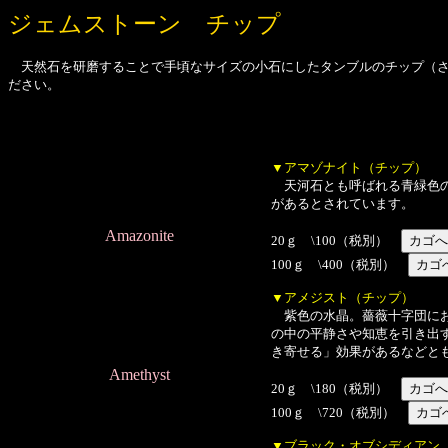
ジェムストーン チップ
天然石を研磨することで手頃なサイズの小石にしたタンブルのチップ（さ
ださい。
▼アマゾナイト（チップ）
天河石とも呼ばれる青緑色の
があるとされています。
Amazonite
20ｇ \100（税別）
100ｇ \400（税別）
▼アメジスト（チップ）
紫色の水晶。薔薇十字団にお
の中の平静さや知恵を引き出
き寄せる」効果があるなどと
Amethyst
20ｇ \180（税別）
100ｇ \720（税別）
▼ブラック・オブシディアン