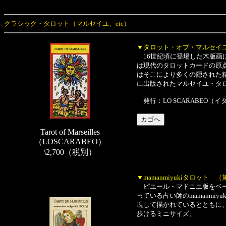
クラシック・タロット（マルセイユ、etc）
▼タロット・オブ・マルセイ
16世紀頃に登場した木版画
は現代のタロットカードの原
はそこにより多くの隠された精
に出版されたマルセイユ・タロ
発行：LO SCARABEO（イ
Tarot of Marseilles
（LOSCARABEO）
\2,700（税別）
▼mamanmiyukiタロット
（
ピエール・マドニエ版をベー
っている占い師のmamanm
現して描かれているとともに
歩けるミニサイズ。