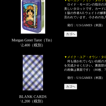
▼モーガン・グリア・タロッ
ロイド・モーガンの指示の元
美しいタロットです。カード
ト版の作者A.E.ウェイトの解釈
言われています。小さめの缶入り
発行：U.S.GAMES（米国）
Morgan Greer Tarot（Tin）
\2,400（税別）
▼メイク・ユア・オウン・タ
何も描かれていない白紙のカ
を完成させください。裏面部
の画像は裏面です）（80枚、70
発行：U.S.GAMES（米国）
BLANK CARDS
\1,200（税別）