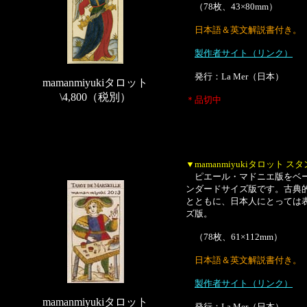
（78枚、43×80mm）
日本語＆英文解説書付き。
製作者サイト（リンク）
発行：La Mer（日本）
mamanmiyukiタロット
\4,800（税別）
＊品切中
▼mamanmiyukiタロット 
ピエール・マドニエ版をベース
ンダードサイズ版です。古典
とともに、日本人にとっては
ズ版。
（78枚、61×112mm）
日本語＆英文解説書付き。
製作者サイト（リンク）
mamanmiyukiタロット
発行：La Mer（日本）