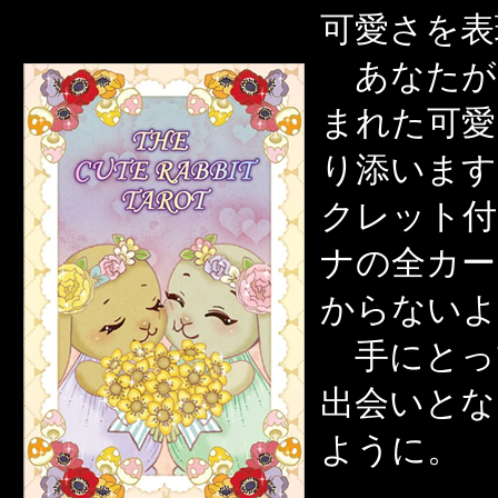
可愛さを表
あなたが
まれた可愛
り添います
クレット付
ナの全カー
からないよ
手にとっ
出会いとな
ように。