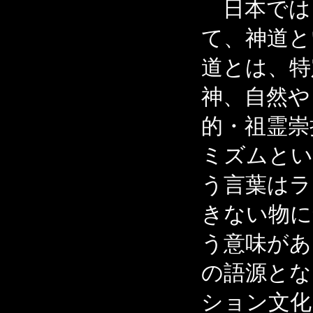
日本では
て、神道と
道とは、特
神、自然や
的・祖霊崇
ミズムとい
う言葉はラ
きない物に
う意味があ
の語源とな
ション文化