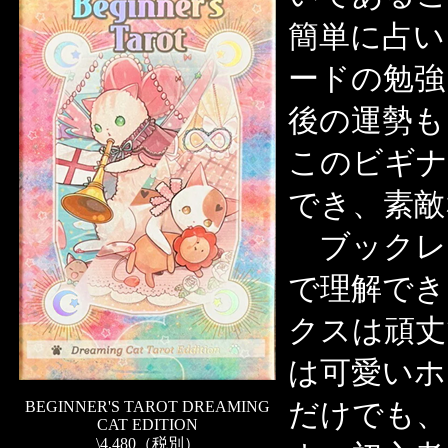
簡単に占い
ードの勉強
後の運勢も
このビギナ
でき、素敵
ブックレ
で理解でき
クスは頑丈
は可愛いホ
だけでも、
BEGINNER'S TAROT DREAMING
CAT EDITION
\4,480（税別）