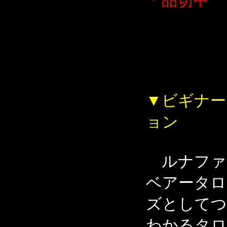
＊品切中
▼ビギナー
ョン
ルナファ
ベアータロ
ズとしてつ
わかるタロ