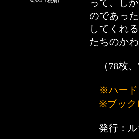
って、しか
\4,980（税別）
のであった
してくれる
たちのかわ
（78枚、7
※ハード
※ブック
発行：ル