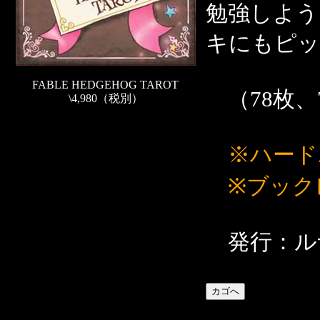
勉強しよう
キにもピッ
FABLE HEDGEHOG TAROT
（78枚、7
\4,980（税別）
※ハード
※ブック
発行：ル