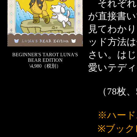
それぞれ
が直接書い
見てわかり
ッド方法は
さい。はじ
BEGINNER'S TAROT LUNA'S
BEAR EDITION
愛いテディ
\4,980（税別）
（78枚、5
※ハード
※ブック