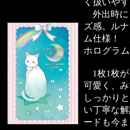
く扱いやす
外出時に
ズ感。ルナ
ム仕様！ 
ホログラム
1枚1枚が
可愛く、み
しっかりと
い丁寧な解
ードも今ま