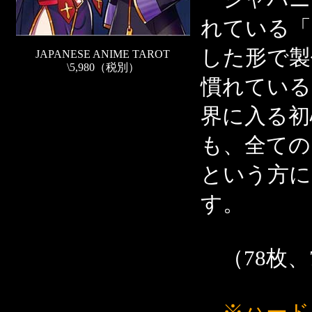
れている「
した形で製
JAPANESE ANIME TAROT
\5,980（税別）
慣れている
界に入る初
も、全ての
という方に
す。
（78枚、7