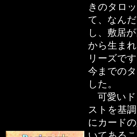
きのタロッ
て、なんだ
し、敷居が
から生まれ
リーズです
今までのタ
した。
可愛いド
ストを基調
にカードの
いてあるこ