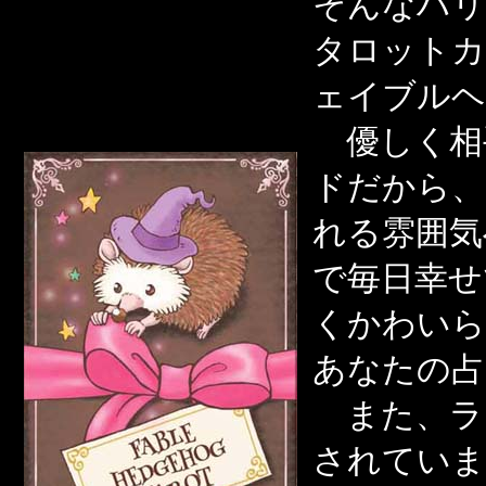
そんなハリ
タロットカ
ェイブルヘ
優しく相
ドだから、
れる雰囲気
で毎日幸せ
くかわいら
あなたの占
また、ラ
されていま