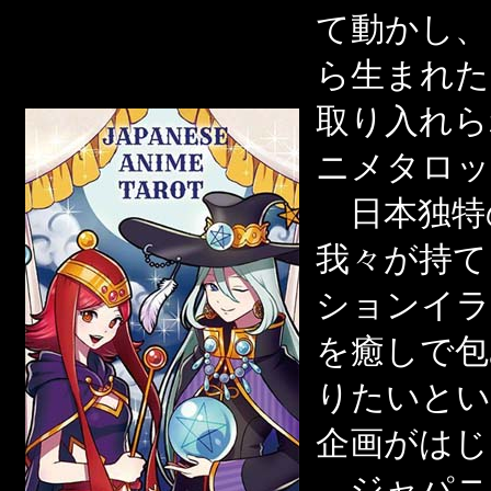
て動かし、
ら生まれた
取り入れら
ニメタロッ
日本独特
我々が持て
ションイラ
を癒しで包
りたいとい
企画がはじ
ジャパニ