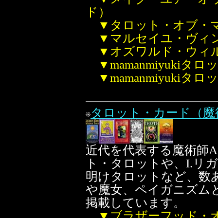
ド）
▼タロット・オブ・
▼マルセイユ・ヴィ
▼オズワルド・ウィ
▼mamanmiyukiタロ
▼mamanmiyuki
タロット・カード（魔
近代を代表する魔術師A
ト・タロットや、I.リ
明けタロットなど、数
や魔女、ペイガニズム
掲載しています。
▼ブラザーフッド・